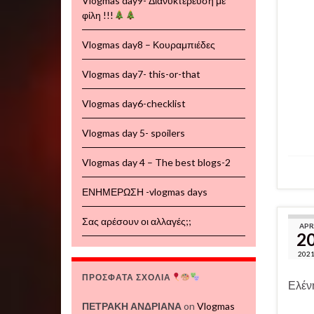
Vlogmas day9- Διανυκτέρευση με
φίλη !!!
Vlogmas day8 – Κουραμπιέδες
Vlogmas day7- this-or-that
Vlogmas day6-checklist
Vlogmas day 5- spoilers
Vlogmas day 4 – The best blogs-2
ΕΝΗΜΕΡΩΣΗ -vlogmas days
Σας αρέσουν οι αλλαγές;;
APR
2
202
ΠΡΟΣΦΑΤΑ ΣΧΟΛΙΑ
Ελένη
ΠΕΤΡΑΚΗ ΑΝΔΡΙΑΝΑ
on
Vlogmas