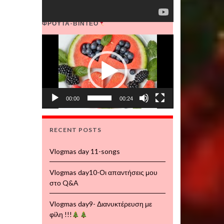
ΦΡΟΥΤΑ-ΒΙΝΤΕΟ
Video
Player
00:00
00:24
RECENT POSTS
Vlogmas day 11-songs
Vlogmas day10-Οι απαντήσεις μου
στο Q&A
Vlogmas day9- Διανυκτέρευση με
φίλη !!!