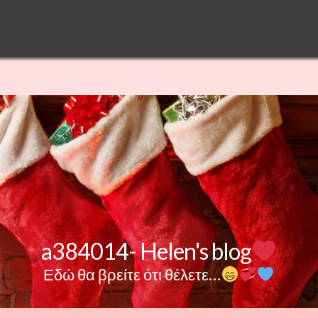
a384014- Helen's blog
Εδώ θα βρείτε ότι θέλετε…