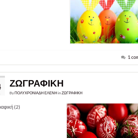
1 co
ΖΩΓΡΑΦΙΚΗ
4
By
ΠΟΛΥΧΡΟΝΙΑΔΗ ΕΛΕΝΗ
in
ΖΩΓΡΑΦΙΚΗ
1
αφική (2)