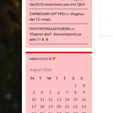
day10-Οι απαντήσεις μου στο Q&A
ΖΑΡΜΠΑΦΗ ΑΡΓΥΡΩ
on
Vlogmas
day 11-songs
ΠΟΛΥΧΡΟΝΙΑΔΗ ΕΛΕΝΗ
on
Vlogmas day9- Διανυκτέρευση με
φίλη !!!
ΗΜΕΡΟΛΟΓΙΟ
August 2026
M
T
W
T
F
S
S
1
2
3
4
5
6
7
8
9
10
11
12
13
14
15
16
17
18
19
20
21
22
23