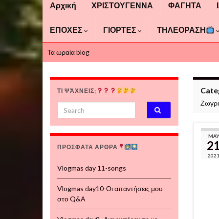
Αρχική
ΧΡΙΣΤΟΥΓΕΝΝΑ
ΦΑΓΗΤΑ
ΕΠΟΧΕΣ
ΓΙΟΡΤΕΣ
ΤΗΛΕΟΡΑΣΗ
Τα ωραία blog
Cate
ΤΙ ΨΆΧΝΕΙΣ;
Ζωγρ
Search for:
MA
2
ΠΡΟΣΦΑΤΑ ΑΡΘΡΑ
202
Vlogmas day 11-songs
Vlogmas day10-Οι απαντήσεις μου
στο Q&A