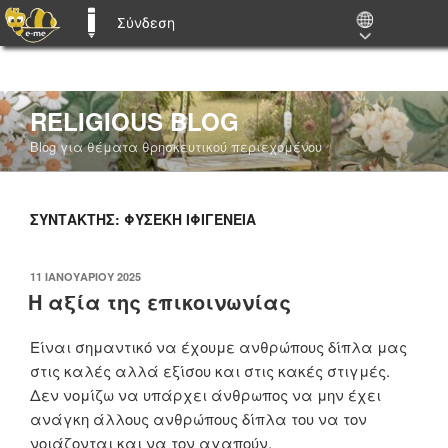
Σύνδεση
E-ME BLOGS
Μετάβαση
RELIGIOUS BLOG
στο
Blog για θέματα θρησκευτικού περιεχομένου
περιεχόμενο
ΣΥΝΤΆΚΤΗΣ:
ΦΥΣΕΚΗ ΙΦΙΓΕΝΕΙΑ
ΔΗΜΟΣΙΕΎΤΗΚΕ
11 ΙΑΝΟΥΑΡΊΟΥ 2025
ΣΤΙΣ
Η αξία της επικοινωνίας
Είναι σημαντικό να έχουμε ανθρώπους δίπλα μας
στις καλές αλλά εξίσου και στις κακές στιγμές.
Δεν νομίζω να υπάρχει άνθρωπος να μην έχει
ανάγκη άλλους ανθρώπους δίπλα του να τον
νοιάζονται και να τον αγαπούν.