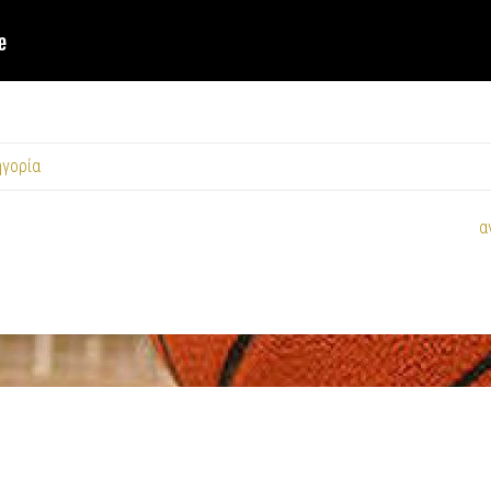
ηγορία
α