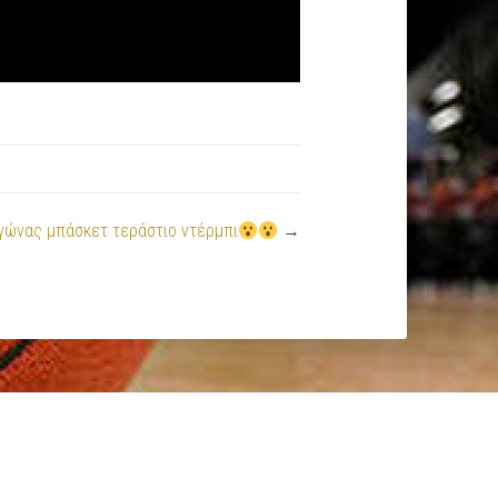
γώνας μπάσκετ τεράστιο ντέρμπι
→