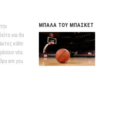
ΜΠΑΛΑ ΤΟΥ ΜΠΑΣΚΕΤ
 την
δείτε και θα
αίκτες κάθε
αίνουν νέα
θρα are you