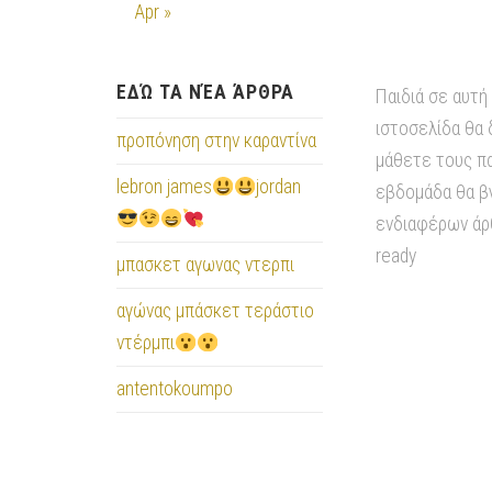
Apr »
ΕΔΏ ΤΑ ΝΈΑ ΆΡΘΡΑ
Παιδιά σε αυτή
ιστοσελίδα θα 
προπόνηση στην καραντίνα
μάθετε τους π
lebron james
jordan
εβδομάδα θα βγ
ενδιαφέρων άρ
ready
μπασκετ αγωνας ντερπι
αγώνας μπάσκετ τεράστιο
ντέρμπι
antentokoumpo