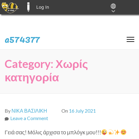
Log In
E-ME BLOGS
Skip
a574377
to
content
(Press
Category:
Χωρίς
Enter)
κατηγορία
By
ΝΙΚΑ ΒΑΣΙΛΙΚΗ
On
16 July 2021
on
Leave a Comment
Γειά σας! Μόλις άρχισα το μπλόγκ μου!!!