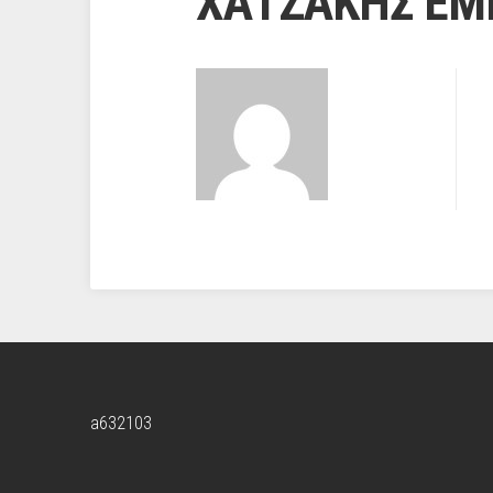
ΧΑΤΖΑΚΗΣ Ε
a632103