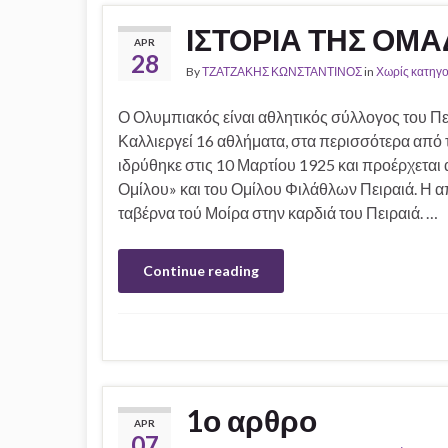
ΙΣΤΟΡΙΑ ΤΗΣ ΟΜ
APR
28
By
ΤΖΑΤΖΑΚΗΣ ΚΩΝΣΤΑΝΤΙΝΟΣ
in
Χωρίς κατηγο
Ο Ολυμπιακός είναι αθλητικός σύλλογος του Πε
Καλλιεργεί 16 αθλήματα, στα περισσότερα από
ιδρύθηκε στις 10 Μαρτίου 1925 και προέρχετα
Ομίλου» και του Ομίλου Φιλάθλων Πειραιά. Η 
ταβέρνα τού Μοίρα στην καρδιά του Πειραιά. …
Continue reading
1ο αρθρο
APR
07