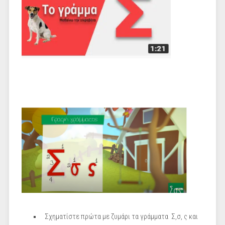
Σχηματίστε πρώτα με ζυμάρι τα γράμματα Σ,σ, ς και