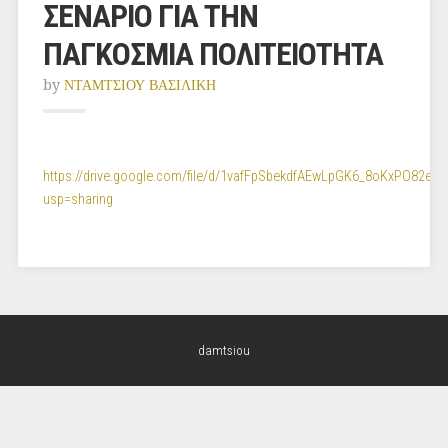
ΣΕΝΑΡΙΟ ΓΙΑ ΤΗΝ
ΠΑΓΚΟΣΜΙΑ ΠΟΛΙΤΕΙΟΤΗΤΑ
by
ΝΤΑΜΤΣΙΟΥ ΒΑΣΙΛΙΚΗ
https://drive.google.com/file/d/1vafFpSbekdfAEwLpGK6_8oKxPO82enyr
usp=sharing
damtsiou