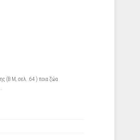
 (Β Μ, σελ. .64 ) ποια ζώα
…