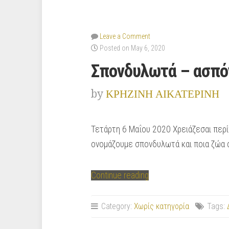
Leave a Comment
Posted on May 6, 2020
Σπονδυλωτά – ασπό
by
ΚΡΗΖΙΝΗ ΑΙΚΑΤΕΡΙΝΗ
Τετάρτη 6 Μαΐου 2020 Χρειάζεσαι περίπ
ονομάζουμε σπονδυλωτά και ποια ζώα α
“Σπονδυλωτά
Continue reading
–
ασπόνδυλα
Category:
Χωρίς κατηγορία
Tags:
ζώα”