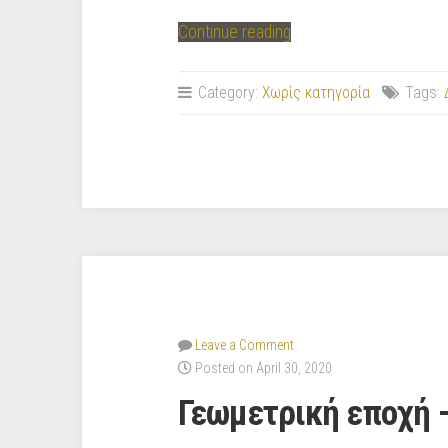
“Αιτίες
Continue reading
και
αφορμές
Category:
Χωρίς κατηγορία
Tags:
του
πελοποννησιακού
πολέμου”
Leave a Comment
Posted on April 30, 2020
Γεωμετρική εποχή –