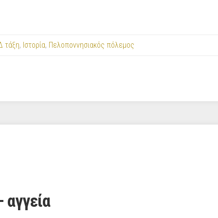
Δ τάξη
,
Ιστορία
,
Πελοποννησιακός πόλεμος
 αγγεία