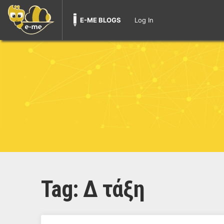
E-ME BLOGS
Log In
Tag:
Δ τάξη