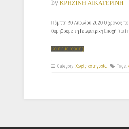
by
ΚΡΗΖΙΝΗ ΑΙΚΑΤΕΡΙΝΗ
Πέμπτη 30 Απριλίου 2020 Ο χρόνος που
θυμηθούμε τη Γεωμετρική Εποχή Γιατί 
“Γεωμετρική
Continue reading
εποχή
–
Category:
Χωρίς κατηγορία
Tags:
αγγεία”