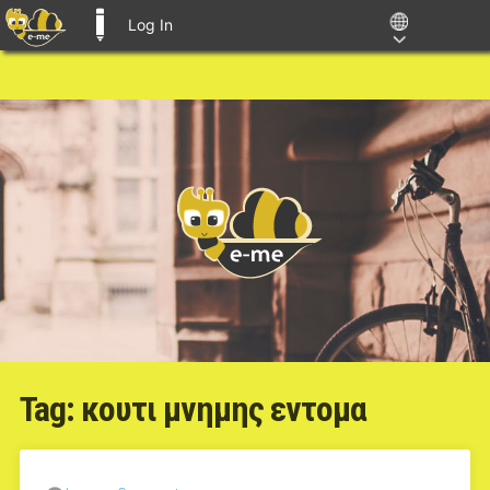
Log In
E-ME BLOGS
Tag:
κουτι μνημης εντομα