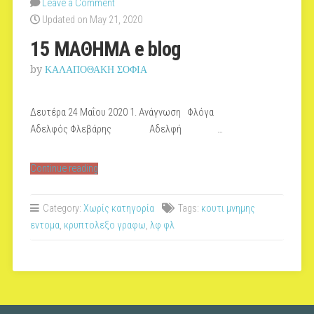
Leave a Comment
Updated on May 21, 2020
15 ΜΑΘΗΜΑ e blog
by
ΚΑΛΑΠΟΘΑΚΗ ΣΟΦΙΑ
Δευτέρα 24 Μαΐου 2020 1. Aνάγνωση Φλόγα
Αδελφός Φλεβάρης Αδελφή …
“15
Continue reading
ΜΑΘΗΜΑ
e
Category:
Χωρίς κατηγορία
Tags:
κουτι μνημης
blog”
εντομα
,
κρυπτολεξο γραφω
,
λφ φλ