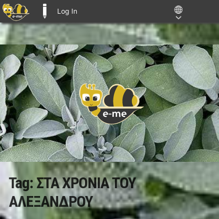
Log In
E-ME BLOGS
Tag:
ΣΤΑ ΧΡΟΝΙΑ ΤΟΥ
ΑΛΕΞΑΝΔΡΟΥ