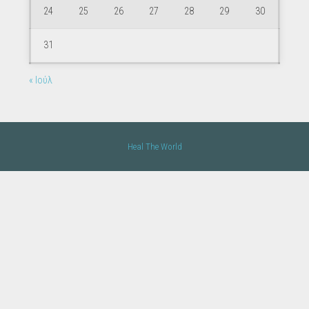
24
25
26
27
28
29
30
31
« Ιούλ
Heal The World