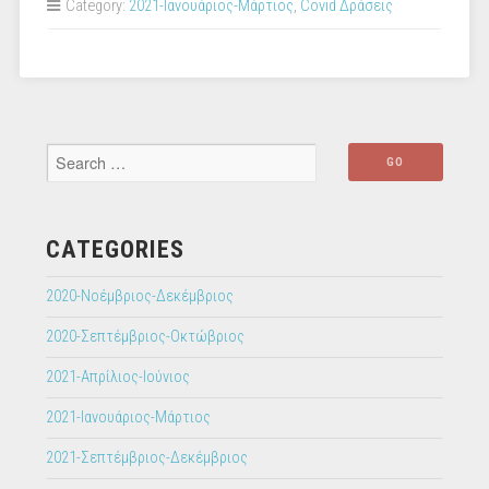
Category:
2021-Ιανουάριος-Μάρτιος
,
Covid Δράσεις
συννεφόλεξα
από
τους
μαθητές
μας”
CATEGORIES
2020-Νοέμβριος-Δεκέμβριος
2020-Σεπτέμβριος-Οκτώβριος
2021-Απρίλιος-Ιούνιος
2021-Ιανουάριος-Μάρτιος
2021-Σεπτέμβριος-Δεκέμβριος