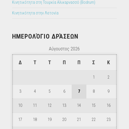
Κινητικότητα στη Τουρκία Αλικαρνασσό (Bodrum)
Κινητικότητα στην Λετονία
ΗΜΕΡΟΛΌΓΙΟ ΔΡΆΣΕΩΝ
Αύγουστος 2026
Δ
Τ
Τ
Π
Π
Σ
Κ
1
2
3
4
5
6
7
8
9
10
11
12
13
14
15
16
17
18
19
20
21
22
23