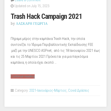
Leave a Comment
Updated on July 15, 2023
Trash Hack Campaign 2021
by
ΛΑΣΚΑΡΗ ΓΕΩΡΓΙΑ
Πήραμε μέρος στην καμπάνια Trash Hack, την οποία
συντονίζει το Ίδρυμα Περιβαλλοντικής Εκπαίδευσης FEE
μαζί με την UNESCO ASPnet, από τις 18 Ιανουαρίου 2021 έως
και τις 25 Μαρτίου 2021.Πρόκειται για μια παγκόσμια
καμπάνια, η οποία έχει σκοπό …
“Trash
Continue reading
Hack
Campaign
Category:
2021-Ιανουάριος-Μάρτιος
,
Covid Δράσεις
2021”