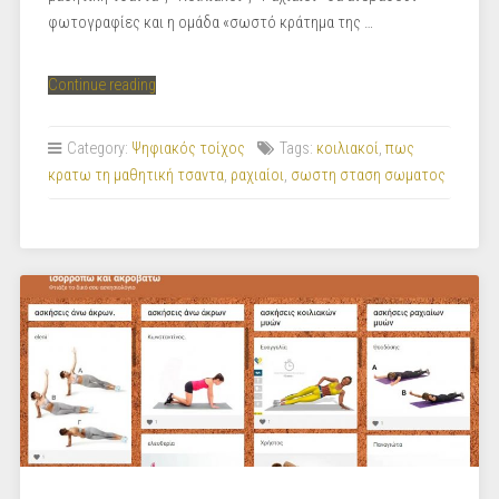
φωτογραφίες και η ομάδα «σωστό κράτημα της …
“Σωστή
Continue reading
στάση
σώματος”
Category:
Ψηφιακός τοίχος
Tags:
κοιλιακοί
,
πως
κρατω τη μαθητική τσαντα
,
ραχιαίοι
,
σωστη σταση σωματος