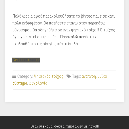
Πολύ ωραία αφού παρακολουθήσατε το βίντεο πάμε σε κάτι
πολύ ενδιαφέρον. Θα πατήσετε επάνω στον παρακάτω
σύνδεσμο… θα οδηγηθήτε σε έναν ψηφιακό τοίχο!!! Ο τοίχος
έχει χωριστεί σε τρία μέρη. Παρακαλώ ακούστε και
ακολουθήστε τις οδηγίες κάντε διπλό …
“Ψηφιακός
Continue reading
τοίχος.
Σηκωθείτε
Category:
Ψηφιακός τοίχος
Tags:
αναπνοή
,
μυϊκό
απο
σύστημα
,
ψυχολογία
τις
καρέκλες
σας.”
Όταν στέκομαι σωστά, τίποτα δεν με πονά!!!