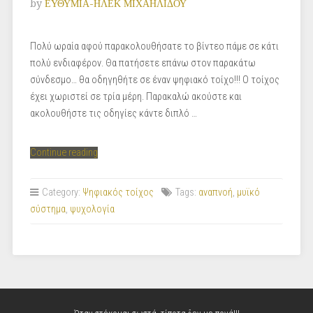
by
ΕΥΘΥΜΙΑ-ΗΛΕΚ ΜΙΧΑΗΛΙΔΟΥ
Πολύ ωραία αφού παρακολουθήσατε το βίντεο πάμε σε κάτι
πολύ ενδιαφέρον. Θα πατήσετε επάνω στον παρακάτω
σύνδεσμο… θα οδηγηθήτε σε έναν ψηφιακό τοίχο!!! Ο τοίχος
έχει χωριστεί σε τρία μέρη. Παρακαλώ ακούστε και
ακολουθήστε τις οδηγίες κάντε διπλό …
“Ψηφιακός
Continue reading
τοίχος.
Σηκωθείτε
Category:
Ψηφιακός τοίχος
Tags:
αναπνοή
,
μυϊκό
απο
σύστημα
,
ψυχολογία
τις
καρέκλες
σας.”