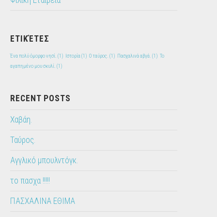
Φιλική Εταιρεία
ΕΤΙΚΈΤΕΣ
Ένα πολύ όμορφο νησί.
(1)
Ιστορία
(1)
Ο ταύρος.
(1)
Πασχαλινά αβγά.
(1)
Το
αγαπημένο μου σκυλί.
(1)
RECENT POSTS
Χαβάη.
Ταύρος.
Αγγλικό μπουλντόγκ.
το πασχα !!!!!
ΠΑΣΧΑΛΙΝΑ ΕΘΙΜΑ