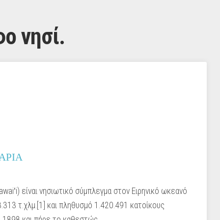
ο νησί.
ΑΡΙΑ
Hawaiʻi) είναι νησιωτικό σύμπλεγμα στον Ειρηνικό ωκεανό
.313 τ.χλμ.[1] και πληθυσμό 1.420.491 κατοίκους
ο 1898 και πήρε το καθεστώς …