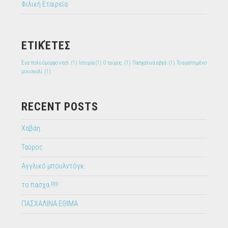
Φιλική Εταιρεία
ΕΤΙΚΈΤΕΣ
Ένα πολύ όμορφο νησί.
(1)
Ιστορία
(1)
Ο ταύρος.
(1)
Πασχαλινά αβγά.
(1)
Το αγαπημένο
μου σκυλί.
(1)
RECENT POSTS
Χαβάη.
Ταύρος.
Αγγλικό μπουλντόγκ.
το πασχα !!!!!
ΠΑΣΧΑΛΙΝΑ ΕΘΙΜΑ