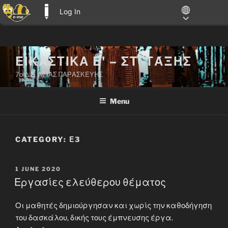
Log In
E-ME BLOGS
Skip
ΕΙΚΑΣΤΙΚΑ Ε' – ΣΤ' ΤΆΞΗΣ
to
7ο Δ.Σ. ΑΓΙΑΣ ΠΑΡΑΣΚΕΥΗΣ
content
Menu
CATEGORY:
Ε3
POSTED
1 JUNE 2020
ON
Εργασίες ελεύθερου θέματος
Οι μαθητές δημιούργησαν και χωρίς την καθοδήγηση
του δασκάλου, δικής τους έμπνευσης έργα.