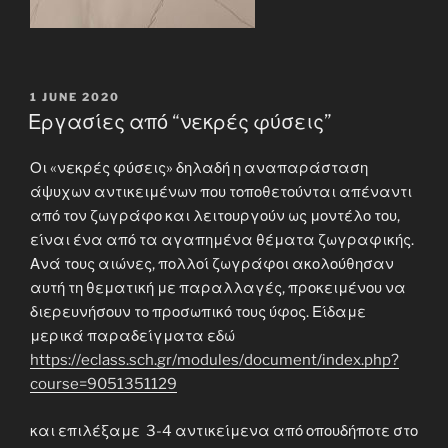
POSTED
1 JUNE 2020
ON
Εργασίες από “νεκρές φύσεις”
Οι «νεκρές φύσεις» δηλαδή η αναπαράσταση
άψυχων αντικειμένων που τοποθετούνται απέναντι
από τον ζωγράφο και λειτουργούν ως μοντέλο του,
είναι ένα από τα αγαπημένα θέματα ζωγραφικής.
Ανά τους αιώνες, πολλοί ζωγράφοι ακολούθησαν
αυτή τη θεματική με παραλλαγές, προκειμένου να
διερευνήσουν το προσωπικό τους ύφος. Είδαμε
μερικά παραδείγματα εδώ
https://eclass.sch.gr/modules/document/index.php?
course=9051351129
και επιλέξαμε 3-4 αντικείμενα από οπουδήποτε στο