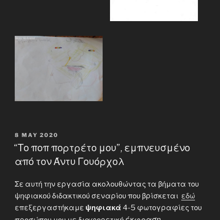
POSTED
8 MAY 2020
ON
“Το ποπ πορτρέτο μου”, εμπνευσμένο
από τον Άντυ Γουόρχολ
Σε αυτή την εργασία ακολουθώντας τα βήματα του
ψηφιακού διδακτικού σεναρίου που βρίσκεται
εδώ
επεξεργαστήκαμε
ψηφιακά
4-5 φωτογραφίες του
έκφραση,
προσώπου μου με διαφορετική