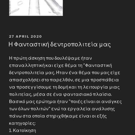
POSTED
27 APRIL 2020
ON
Η Φανταστική δεντροπολιτεία μας
Η πρώτη άσκηση που δουλέψαμε ήταν
επαναλληπτική και είχε θέμα τη "Φανταστική
δεντροπολιτεία μας. Ήταν ένα θέμα που μας είχε
απασχολήσει στο παρελθόν, σε μια προσπάθεια
να προσεγγίσουμε τη δομή και τη λειτουργία μιας
πολιτείας, μέσα σε ένα φαντασιακό πλαίσιο.
Βασικό μας ερώτημα ήταν "ποιές είναι οι ανάγκες
των όλων πολιτών" ενώ τα εργαλεία ανάλυσης
πάνω στα οποία στηριχθήκαμε είναι οι εξής
κατηγορίες:
1. Κατοίκηση