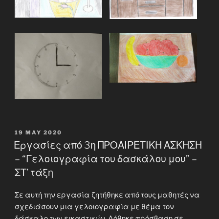
POSTED
19 MAY 2020
ON
Εργασίες από 3η ΠΡΟΑΙΡΕΤΙΚΗ ΑΣΚΗΣΗ
– “Γελοιογραφία του δασκάλου μου” –
ΣΤ’ τάξη
Σε αυτή την εργασία ζητήθηκε από τους μαθητές να
σχεδιάσουν μια γελοιογραφία με θέμα τον
δάσκαλο των εικαστικών. Δόθηκε πρόσβαση σε