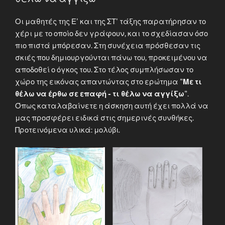
Οι μαθητές της Ε' και της ΣΤ' τάξης παρατήρησαν το
χέρι με το οποίο δεν γράφουν, και το σχεδίασαν όσο
πιο πιστά μπόρεσαν. Στη συνέχεια πρόσθεσαν τις
σκιές που δημιουργούνται πάνω του, προκειμένου να
αποδοθεί ο όγκος του. Στο τέλος συμπλήσωσαν το
χώρο της εικόνας απαντώντας στο ερώτημα "
Με τι
θέλω να έρθω σε επαφή - τι θέλω να αγγίξω
".
Όπως καταλαβαίνετε η άσκηση αυτή έχει πολλά να
μας προσφέρει ειδικά στις σημερινές συνθήκες.
Προτεινόμενα υλικά: μολύβι.