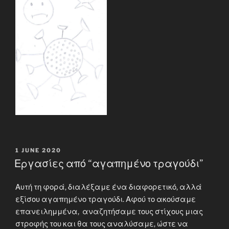
POSTED
1 JUNE 2020
ON
Εργασίες από “αγαπημένο τραγούδι”
Αυτή τη φορά, διαλέξαμε ένα διαφορετικό, αλλά
εξίσου αγαπημένο τραγούδι. Αφού το ακούσαμε
επανειλημμένα, αναζητήσαμε τους στίχους μιας
στροφής του και θα τους αναλύσαμε, ώστε να