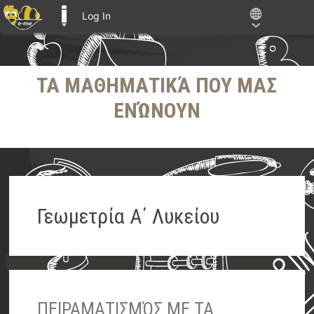
Log In
E-ME BLOGS
Skip
ΤΑ ΜΑΘΗΜΑΤΙΚΆ ΠΟΥ ΜΑΣ
to
content
ΕΝΏΝΟΥΝ
Γεωμετρία Α΄ Λυκείου
ΠΕΙΡΑΜΑΤΙΣΜΌΣ ΜΕ ΤΑ