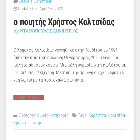
Leave a Comment
Updated on April 23, 2023
ο ποιητής Χρήστος Κολτσίδας
by
ΝΤΑΝΟΠΟΥΛΟΣ ΔΗΜΗΤΡΙΟΣ
Ο Χρήστος Κολτσίδας γεννήθηκε στην Καρδίτσα το 1991.
(από την ποιητική συλλογή Οι νεροφόροι, 2021:) Είναι μια
πόλη ισιάδι στον κόρφο. Μια πόλη υγρασία στην κωλότσεπα.
Παυσίλυπη, αλεξίχαρη. Μέσ’ απ’ την πρωινή ομίχλη ξεμυτίζει
κι η λωτιά με τα πορτοκαλιά φωτάκια …
“ο
Continue reading
ποιητής
Χρήστος
Category:
Χωρίς κατηγορία
Tags:
Καρδίτσα
,
Κολτσίδα
Κολτσίδας”
Χρήστος
,
ποίηση