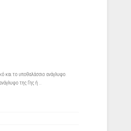
ικό και το υποθαλάσσιο ανάγλυφο.
νάγλυφο της Γης ή …