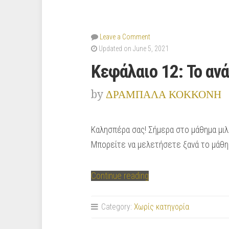
Leave a Comment
Updated on June 5, 2021
Κεφάλαιο 12: Το αν
by
ΔΡΑΜΠΑΛΑ ΚΟΚΚΟΝΗ
Καλησπέρα σας! Σήμερα στο μάθημα μιλή
Μπορείτε να μελετήσετε ξανά το μάθη
“Κεφάλαιο
Continue reading
12:
Το
Category:
Χωρίς κατηγορία
ανάγλυφο