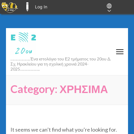
Log In
E-ME BLOGS
Skip
to
content
(Press
………………..Ένα ιστολόγιο του Ε2 τμήματος του 20ου Δ.
Enter)
Σχ. Ηρακλείου για τη σχολική χρονιά 2024-
2025………………..
Category:
ΧΡΗΣΙΜΑ
It seems we can’t find what you’re looking for.