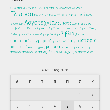
25 Μαρτίου
28 Οκτωβρίου 1940
1821
Απόκριες
Απόλλωνας
Αχιλλέας
Γλώσσα
Θρησκευτικά
Εθνική Εορτή
Ελλάδα
Ιλιάδα
Λογοτεχνία
Λουκιανός
Ιούλιος Βερν
Λούνα Παρκ
Μελέτη
Περιβάλλοντος
Μητρόπολη
Νικολούδη
Οδυσσέας Ελύτης
Ποίημα
Σήματα Οδικής
βιβλίο
Κυκλοφορίας
Φυλλιώ Νικολούδη
Ψαραύτη
έθιμα
γλυπτική
ιστορία
εικαστικά
ζωγραφική
θέατρο
ημερολόγιο
μουσική
κατασκευή
κινηματογράφος
ντοκιμαντέρ
παιδί
ποίηση
σχολείο
τέχνης
πρόσφυγας
πρόσφυγες
ρομπότ
τέχνη
χαρταετός
χορός
Αύγουστος 2026
Δ
Τ
Τ
Π
Π
Σ
Κ
1
2
3
4
5
6
7
8
9