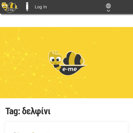
Log In
E-ME BLOGS
Tag:
δελφίνι