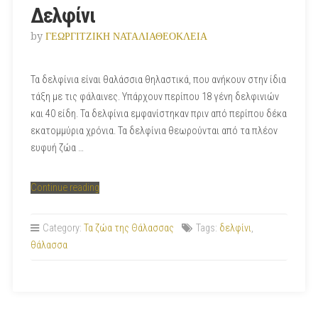
Δελφίνι
by
ΓΕΩΡΓΙΤΖΙΚΗ ΝΑΤΑΛΙΑΘΕΟΚΛΕΙΑ
Τα δελφίνια είναι θαλάσσια θηλαστικά, που ανήκουν στην ίδια
τάξη με τις φάλαινες. Υπάρχουν περίπου 18 γένη δελφινιών
και 40 είδη. Τα δελφίνια εμφανίστηκαν πριν από περίπου δέκα
εκατομμύρια χρόνια. Τα δελφίνια θεωρούνται από τα πλέον
ευφυή ζώα …
“Δελφίνι”
Continue reading
Category:
Τα ζώα της Θάλασσας
Tags:
δελφίνι
,
θάλασσα