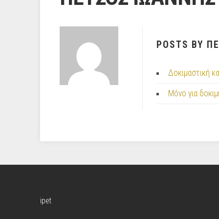
POSTS BY Π
Δοκιμαστική κ
Μόνο για δοκιμ
ipet