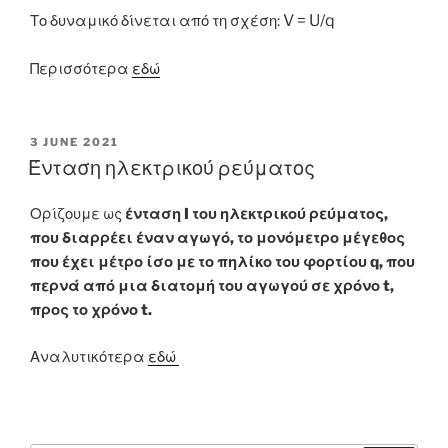
V =
U/q
Το δυναμικό δίνεται από τη σχέση:
Περισσότερα
εδώ
POSTED
3 JUNE 2021
ON
Ένταση ηλεκτρικού ρεύματος
Ορίζουμε ως
ένταση I του ηλεκτρικού ρεύματος,
που διαρρέει έναν αγωγό, το μονόμετρο μέγεθος
που έχει μέτρο ίσο με το πηλίκο του φορτίου q, που
περνά από μια διατομή του αγωγού σε χρόνο t,
προς το χρόνο t.
Αναλυτικότερα
εδώ