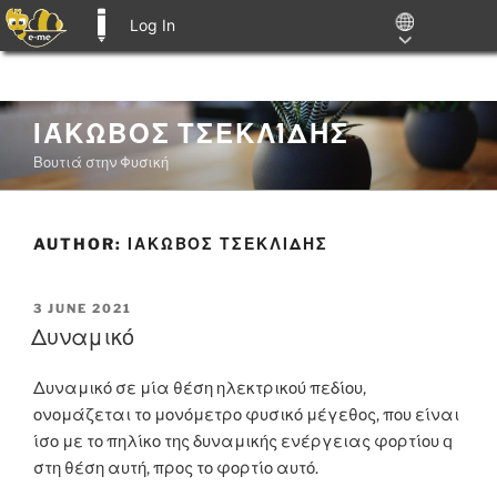
Log In
E-ME BLOGS
Skip
ΙΆΚΩΒΟΣ ΤΣΕΚΛΊΔΗΣ
to
Βουτιά στην Φυσική
content
AUTHOR:
ΙΑΚΩΒΟΣ ΤΣΕΚΛΙΔΗΣ
POSTED
3 JUNE 2021
ON
Δυναμικό
Δυναμικό σε μία θέση ηλεκτρικού πεδίου,
ονομάζεται το μονόμετρο φυσικό μέγεθος, που είναι
ίσο με το πηλίκο της δυναμικής ενέργειας φορτίου q
στη θέση αυτή, προς το φορτίο αυτό.