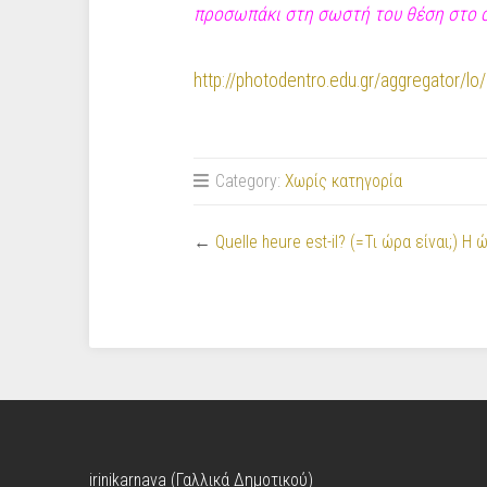
προσωπάκι στη σωστή του θέση στο οικ
http://photodentro.edu.gr/aggregator/l
Category:
Χωρίς κατηγορία
←
Quelle heure est-il? (=Τι ώρα είναι;) 
irinikarnava (Γαλλικά Δημοτικού)