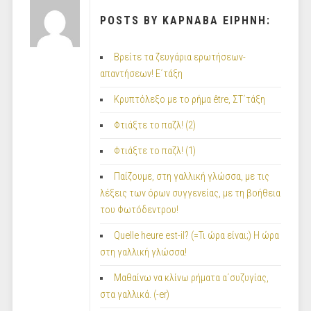
POSTS BY ΚΑΡΝΑΒΑ ΕΙΡΗΝΗ:
Βρείτε τα ζευγάρια ερωτήσεων-
απαντήσεων! Ε΄τάξη
Κρυπτόλεξο με το ρήμα être, ΣΤ΄τάξη
Φτιάξτε το παζλ! (2)
Φτιάξτε το παζλ! (1)
Παίζουμε, στη γαλλική γλώσσα, με τις
λέξεις των όρων συγγενείας, με τη βοήθεια
του Φωτόδεντρου!
Quelle heure est-il? (=Τι ώρα είναι;) Η ώρα
στη γαλλική γλώσσα!
Μαθαίνω να κλίνω ρήματα α΄συζυγίας,
στα γαλλικά. (-er)