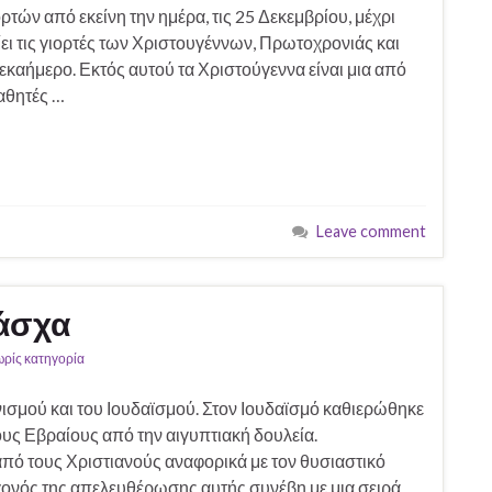
ρτών από εκείνη την ημέρα, τις 25 Δεκεμβρίου, μέχρι
ίει τις γιορτές των Χριστουγέννων, Πρωτοχρονιάς και
καήμερο. Εκτός αυτού τα Χριστούγεννα είναι μια από
αθητές …
Leave comment
Πάσχα
ρίς κατηγορία
νισμού και του Ιουδαϊσμού. Στον Ιουδαϊσμό καθιερώθηκε
υς Εβραίους από την αιγυπτιακή δουλεία.
πό τους Χριστιανούς αναφορικά με τον θυσιαστικό
εγονός της απελευθέρωσης αυτής συνέβη με μια σειρά