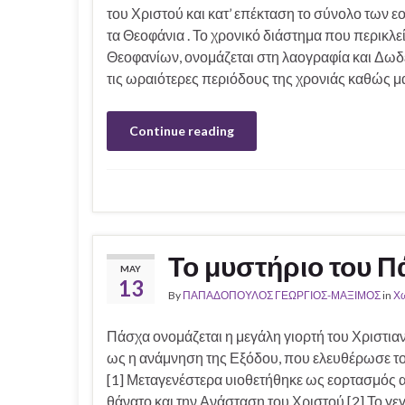
του Χριστού και κατ’ επέκταση το σύνολο των εο
τα Θεοφάνια . Το χρονικό διάστημα που περικλε
Θεοφανίων, ονομάζεται στη λαογραφία και Δωδε
τις ωραιότερες περιόδους της χρονιάς καθώς μ
Continue reading
Το μυστήριο του 
MAY
13
By
ΠΑΠΑΔΟΠΟΥΛΟΣ ΓΕΩΡΓΙΟΣ-ΜΑΞΙΜΟΣ
in
Χω
Πάσχα ονομάζεται η μεγάλη γιορτή του Χριστια
ως η ανάμνηση της Εξόδου, που ελευθέρωσε το
[1] Μεταγενέστερα υιοθετήθηκε ως εορτασμός α
θάνατο και την Ανάσταση του Χριστού.[2] Το γ