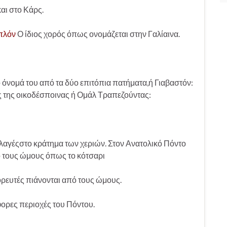
αι στο Κάρς.
πλόν
Ο ίδιος χορός όπως ονομάζεται στην Γαλίαινα.
 όνομά του από τα δύο επιτόπια πατήματα,ή Γιαβαστόν:
ς της οικοδέσποινας ή Ομάλ Τραπεζούντας:
λαγέςστο κράτημα των χεριών. Στον Ανατολικό Πόντο
ό τους ώμους όπως το κότσαρι
ρευτές πιάνονται από τους ώμους.
ρες περιοχές του Πόντου.