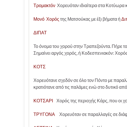
Τρομακτόν
Χορευόταν ιδιαίτερα στα Κοτύωρα κ
Μονό Χορός
της Ματσούκας με έξι βήματα ή
Δι
ΔΙΠΑΤ
Το όνομα του χορού στην Τραπεζούντα. Πήρε το
Σημαίνει αργός χορός, ή Κοδεσπενιακόν: Χορό
ΚΟΤΣ
Χορευότανε σχεδόν σε όλο τον Πόντο με παραλ
κρατιότανε από τις παλάμες ενώ στο δυτικό απ
ΚΟΤΣΑΡΙ
Χορός της περιοχής Κάρς, που οι χο
ΤΡΥΓΟΝΑ
Χορευόταν σε παραλλαγές σε διάφο