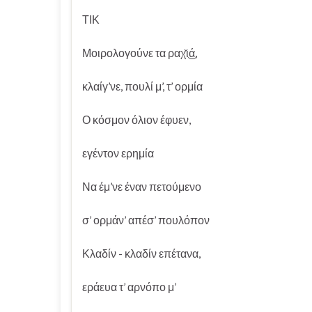
ΤΙΚ
Μοιρολογούνε τα ραχ̌ι͜ά,
κλαίγ’νε, πουλί μ’, τ’ ορμία
Ο κόσμον όλιον έφυεν,
εγέντον ερημία
Να έμ’νε έναν πετούμενο
σ’ ορμάν’ απέσ’ πουλόπον
Κλαδίν - κλαδίν επέτανα,
εράευα τ’ αρνόπο μ’