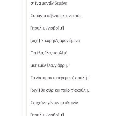
σ’ ένα μαντίλ’ δεμένα
Σαράντα σέβντας κι αν ευτάς
[πουλί μ’/γιαβρί μ’]
[ωχ!] ’κ’ ευρήκ’ς άμον έμενα
Για έλα, έλα, πουλί μ’,
μετ’ εμέν έλα, γιάβρι μ’
Το νόστιμον το τέρεμα σ’, πουλί μ’
[ωχ!] θα σύρ’ και παίρ’ τ’ ακ̌ούλι μ’
Σπιχτόν εγέντον το σ̌κοινίν
[πουλί μ’/γιαβρί μ’]