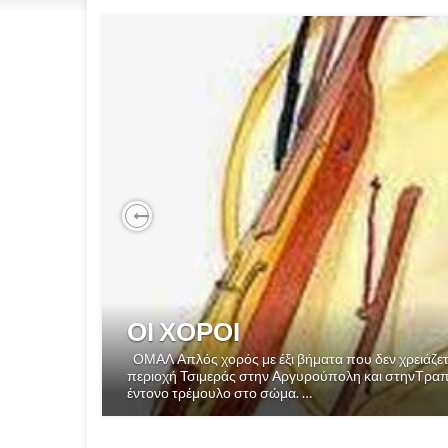
Previous
ΟΙ ΧΟΡΟΙ
ΟΜΑΛ Απλός χορός με έξι βήματα που δεν χρειάζεται
περιοχή Τσιμεράς στην Αργυρούπολη και στηνΤραπε
έντονο τρέμουλο στο σώμα. …