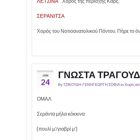
ΛΕΤΣΙΝΑ
Χορός της περιοχής Κάρς.
ΣΕΡΑΝΙΤΣΑ
Χορός του Νοτιοανατολικού Πόντου. Πήρε το ό
ΓΝΩΣΤΑ ΤΡΑΓΟΥΔ
JAN
24
By
ΤΖΙΚΟΥΔΗ-ΓΕΝΗΓΕΩΡΓΗ ΣΟΦΙΑ
in
Χωρίς κα
ΟΜΑΛ
Σεράντα μήλα κόκκινα
[πουλί μ’/γιαβρί μ’]