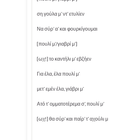
ση γούλα μ’ ντ’ ετυλίεν
Να σύρ’ α’ και φουρκίγουμαι
[πουλί μ’/γιαβρί μ’]
[ωχ!] το καντήλι μ’ εβζήεν
Για έλα, έλα πουλί μ’
μετ’ εμέν έλα, γιάβρι μ’
Ατό τ’ ομματοτέρεμα σ’, πουλί μ’
[ωχ!] θα σύρ’ και παίρ’ τ’ αχούλι μ