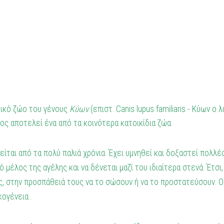
στικό ζώο του
γένους
Κύων
(επιστ. Canis lupus familiaris - Κύων ο
λος αποτελεί ένα από τα κοινότερα κατοικίδια ζώα.
ται από τα πολύ παλιά χρόνια. Έχει υμνηθεί και δοξαστεί πολλέ
 μέλος της αγέλης και να δένεται μαζί του ιδιαίτερα στενά. Έτσ
υς, στην προσπάθειά τους να το σώσουν ή να το προστατεύσουν. Ο
κογένεια..