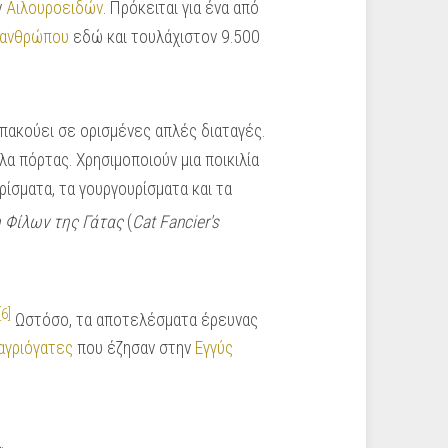
ν
Αιλουροειδών
. Πρόκειται για ένα από
ανθρώπου
εδώ και τουλάχιστον 9.500
υπακούει σε ορισμένες απλές διαταγές.
λα πόρτας. Χρησιμοποιούν μια ποικιλία
υρίσματα, τα γουργουρίσματα και τα
 Φίλων της Γάτας
(
Cat Fancier's
[6]
Ωστόσο, τα αποτελέσματα έρευνας
αγριόγατες
που έζησαν στην
Εγγύς
.