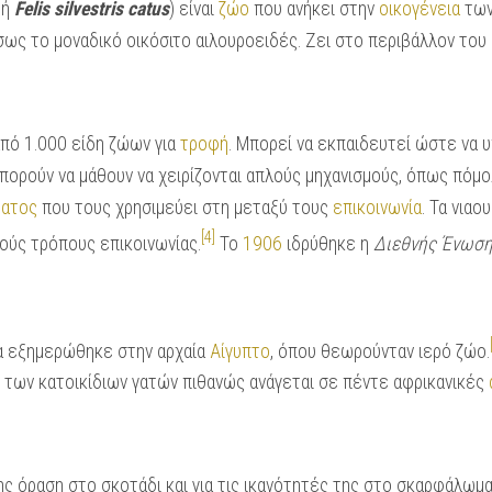
ή
Felis silvestris catus
) είναι
ζώο
που ανήκει στην
οικογένεια
τω
ίσως το μοναδικό οικόσιτο αιλουροειδές. Ζει στο περιβάλλον του
από 1.000 είδη ζώων για
τροφή
. Μπορεί να εκπαιδευτεί ώστε να 
μπορούν να μάθουν να χειρίζονται απλούς μηχανισμούς, όπως πόμο
ατος
που τους χρησιμεύει στη μεταξύ τους
επικοινωνία
. Τα νιαο
[4]
τούς τρόπους επικοινωνίας.
Το
1906
ιδρύθηκε η
Διεθνής Ένωση
τα εξημερώθηκε στην αρχαία
Αίγυπτο
, όπου θεωρούνταν ιερό ζώο.
 των κατοικίδιων γατών πιθανώς ανάγεται σε πέντε αφρικανικές
της όραση στο σκοτάδι και για τις ικανότητές της στο σκαρφάλωμα