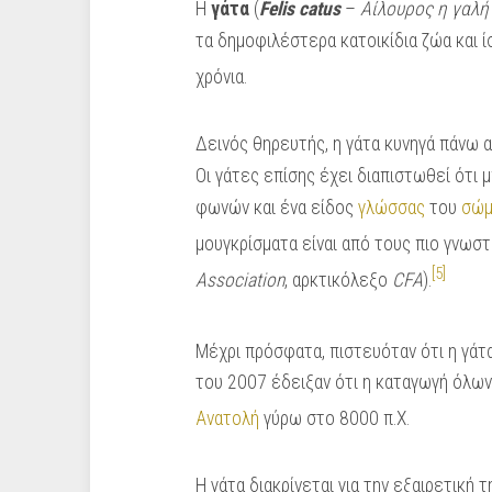
Η
γάτα
(
Felis catus
–
Αίλουρος η γαλή
τα δημοφιλέστερα κατοικίδια ζώα και 
χρόνια.
Δεινός θηρευτής, η γάτα κυνηγά πάνω 
Οι γάτες επίσης έχει διαπιστωθεί ότι 
φωνών και ένα είδος
γλώσσας
του
σώμ
μουγκρίσματα είναι από τους πιο γνωσ
[5]
Association
, αρκτικόλεξο
CFA
).
Μέχρι πρόσφατα, πιστευόταν ότι η γά
του 2007 έδειξαν ότι η καταγωγή όλων
Ανατολή
γύρω στο 8000 π.Χ.
Η γάτα διακρίνεται για την εξαιρετική 