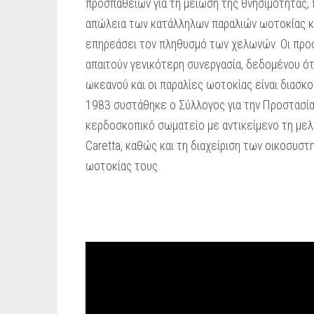
προσπαθειών για τη μείωση της θνησιμότητας, 
απώλεια των κατάλληλων παραλιών ωοτοκίας κ
επηρεάσει τον πληθυσμό των χελωνών. Οι προσ
απαιτούν γενικότερη συνεργασία, δεδομένου ό
ωκεανού και οι παραλίες ωοτοκίας είναι διασκ
1983 συστάθηκε ο Σύλλογος για την Προστασία
κερδοσκοπικό σωματείο με αντικείμενο τη μελ
Caretta, καθώς και τη διαχείριση των οικοσυσ
ωοτοκίας τους.