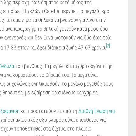
μοφιλής περιοχή φωλιάσματος κατά μήκος της
 ετησίως. Η χελώνα Caretta περνάει το μεγαλύτερο
ς ποταμών, με τα θηλυκά να βγαίνουν για λίγο στην
υθμό αναπαραγωγής: τα θηλυκά γεννούν κατά μέσο όρο
ν ανενεργές και δεν ξανά-ωοτοκούν για δύο έως τρία
[2]
α 17-33 ετών και έχει διάρκεια ζωής 47-67 χρόνια.
όνδυλα
του βένθους. Τα μεγάλα και ισχυρά σαγόνια της
α να κομματιάσει το θήραμά του. Τα αυγά είναι
λις οι χελώνες ενηλικιωθούν, το μεγάλο μέγεθός τους
θηρευτές, με εξαίρεση ορισμένους καρχαρίες.
εξαφάνιση
και προστατεύονται από τη
Διεθνή Ένωση για
 χρήσει αλιευτικός εξοπλισμός είναι υπεύθυνος για
έχουν τοποθετηθεί στα δίχτυα στο πλαίσιο