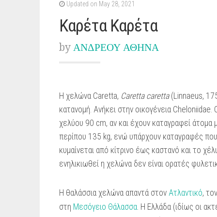
Updated on May 28, 2021
Καρέτα Καρέτα
by
ΑΝΔΡΕΟΥ ΑΘΗΝΑ
Η χελώνα Caretta,
Caretta caretta
(Linnaeus, 17
κατανομή. Ανήκει στην οικογένεια Cheloniidae.
χελύου 90 cm, αν και έχουν καταγραφεί άτομα μ
περίπου 135 kg, ενώ υπάρχουν καταγραφές που
κυμαίνεται από κίτρινο έως καστανό και το χέ
ενηλικιωθεί η χελώνα δεν είναι ορατές φυλετι
Η θαλάσσια χελώνα απαντά στον
Ατλαντικό
, το
στη
Μεσόγειο Θάλασσα
. Η Ελλάδα (ιδίως οι ακ