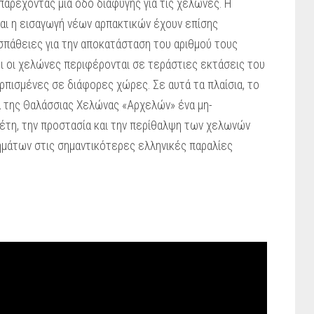
παρέχοντας μια οδό διαφυγής για τις χελώνες. Η
αι η εισαγωγή νέων αρπακτικών έχουν επίσης
πάθειες για την αποκατάσταση του αριθμού τους
τι οι χελώνες περιφέρονται σε τεράστιες εκτάσεις του
ορπισμένες σε διάφορες χώρες. Σε αυτά τα πλαίσια, το
 της Θαλάσσιας Χελώνας «Αρχελών» ένα μη-
έτη, την προστασία και την περίθαλψη των χελωνών
τημάτων στις σημαντικότερες ελληνικές παραλίες