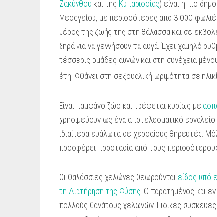
Ζακύνθου
και της
Κυπαρισσίας
) είναι η πιο δη
Μεσογείου, με περισσότερες από 3.000 φωλιές
μέρος της ζωής της στη θάλασσα και σε εκβολέ
ξηρά για να γεννήσουν τα αυγά. Έχει χαμηλό ρ
τέσσερις ομάδες αυγών και στη συνέχεια μένου
έτη. Φθάνει στη σεξουαλική ωριμότητα σε ηλικί
Είναι παμφάγο ζώο και τρέφεται κυρίως με
ασπ
χρησιμεύουν ως ένα αποτελεσματικό εργαλείο γι
ιδιαίτερα ευάλωτα σε χερσαίους θηρευτές. Μό
προσφέρει προστασία από τους περισσότερους 
Οι θαλάσσιες χελώνες θεωρούνται
είδος υπό 
τη Διατήρηση της Φύσης
. Ο παρατημένος και εν
πολλούς θανάτους χελωνών. Ειδικές συσκευές 