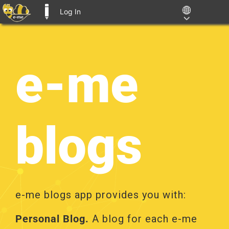
Log In
E-ME BLOGS
Skip
to
content
e-me
blogs
e-me blogs app provides you with:
Personal Blog.
A blog for each e-me