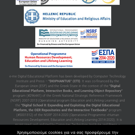
e-me Digital Educational Platform has been developed by Computer Technology
Institute and Press –
"DIOPHANTUS" (CTI)
. It was co-financed by the
European Union (ESF) and the Greek State in the context of the
"Digital
Educational Platform, Interactive Books, and Learning Object Repository"
program (#296441) of the Greek National Strategic Reference Framework
(NSRF) 2007-2013 (Operational program Education and Lifelong Learning) and
the
"Digital School II: Expanding and Exploiting the Digital Educational
Platform, the OER Repositories and the Interactive Textbooks"
program
(#5001312) of the NSRF 2014-2020 (Operational Programme «Human
Resources Development, Education and Lifelong Learning 2014-2020). It is
maintained and updated by Computer Technology Institute and Press –
"DIOPHANTUS" (CTI)
with funding from the Greek Ministry of Education and
Χρησιμοποιούμε cookies για να σας προσφέρουμε την
Religious Affairs, in the context of the project of support and maintenance of