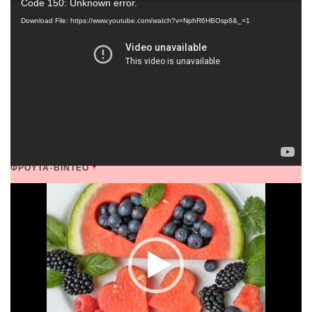
Code 150: Unknown error.
Player
Download File: https://www.youtube.com/watch?v=NphR6HBOsp8&_=1
ΦΡΟΥΤΑ-ΒΙΝΤΕΟ
Video
Player