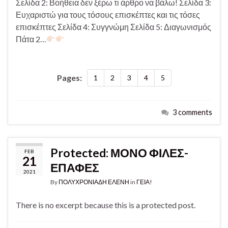
Σελίδα 2: Βοήθεια δεν ξέρω τι άρθρο να βάλω! Σελίδα 3:
Ευχαριστώ για τους τόσους επισκέπτες και τις τόσες
επισκέπτες Σελίδα 4: Συγγνώμη Σελίδα 5: Διαγωνισμός
Πάτα 2…
Pages:
1
2
3
4
5
3 comments
Protected: ΜΟΝΟ ΦΙΛΕΣ-
FEB
21
ΕΠΑΦΕΣ
2021
By
ΠΟΛΥΧΡΟΝΙΑΔΗ ΕΛΕΝΗ
in
ΓΕΙΑ!
There is no excerpt because this is a protected post.