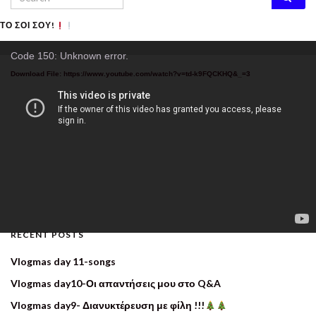
ΤΟ ΣΟΙ ΣΟΥ!
Video
Code 150: Unknown error.
Player
Download File: https://www.youtube.com/watch?v=td-k9FQCKHQ&_=3
RECENT POSTS
Vlogmas day 11-songs
Vlogmas day10-Οι απαντήσεις μου στο Q&A
Vlogmas day9- Διανυκτέρευση με φίλη !!!