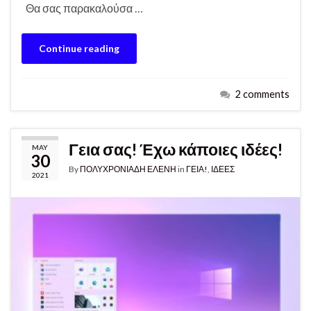
Θα σας παρακαλούσα …
Continue reading
2 comments
Γεια σας! Έχω κάποιες ιδέες!
MAY
30
By
ΠΟΛΥΧΡΟΝΙΑΔΗ ΕΛΕΝΗ
in
ΓΕΙΑ!
,
ΙΔΕΕΣ
2021