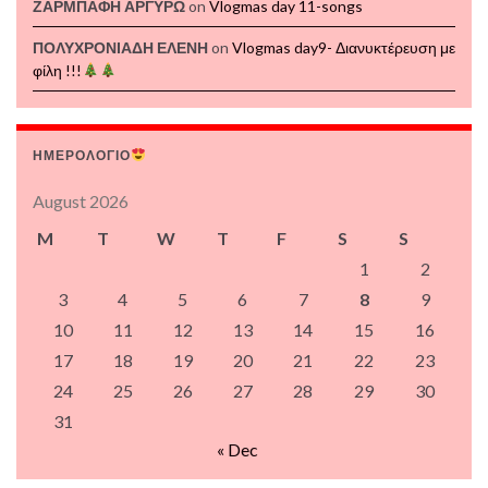
ΖΑΡΜΠΑΦΗ ΑΡΓΥΡΩ
on
Vlogmas day 11-songs
ΠΟΛΥΧΡΟΝΙΑΔΗ ΕΛΕΝΗ
on
Vlogmas day9- Διανυκτέρευση με
φίλη !!!
ΗΜΕΡΟΛΟΓΙΟ
August 2026
M
T
W
T
F
S
S
1
2
3
4
5
6
7
8
9
10
11
12
13
14
15
16
17
18
19
20
21
22
23
24
25
26
27
28
29
30
31
« Dec