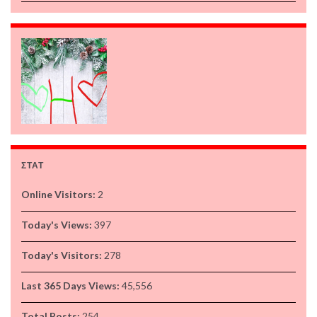
ΣΤΑΤ
Online Visitors:
2
Today's Views:
397
Today's Visitors:
278
Last 365 Days Views:
45,556
Total Posts:
254