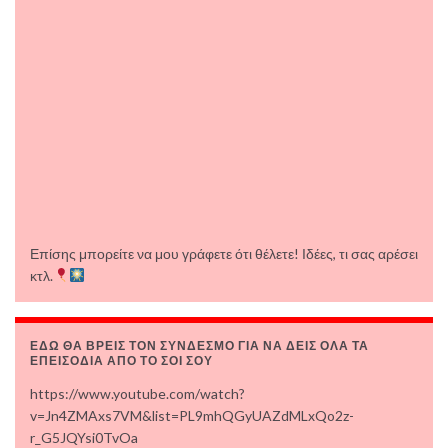
Επίσης μπορείτε να μου γράφετε ότι θέλετε! Ιδέες, τι σας αρέσει
κτλ.
ΕΔΩ ΘΑ ΒΡΕΙΣ ΤΟΝ ΣΥΝΔΕΣΜΟ ΓΙΑ ΝΑ ΔΕΙΣ ΟΛΑ ΤΑ
ΕΠΕΙΣΟΔΙΑ ΑΠΟ ΤΟ ΣΟΙ ΣΟΥ
https://www.youtube.com/watch?
v=Jn4ZMAxs7VM&list=PL9mhQGyUAZdMLxQo2z-
r_G5JQYsi0TvOa