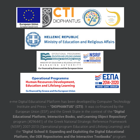
e-me Digital Educational Platform has been developed by Computer Technology
Institute and Press –
"DIOPHANTUS" (CTI)
. It was co-financed by the
European Union (ESF) and the Greek State in the context of the
"Digital
Educational Platform, Interactive Books, and Learning Object Repository"
program (#296441) of the Greek National Strategic Reference Framework
(NSRF) 2007-2013 (Operational program Education and Lifelong Learning) and
the
"Digital School II: Expanding and Exploiting the Digital Educational
Platform, the OER Repositories and the Interactive Textbooks"
program