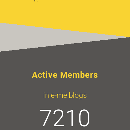
Active Members
in e-me blogs
7210