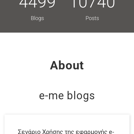
4499
10740
Blogs
Posts
About
e-me blogs
Σενάριο Χρήσης της εφαρμογής e-