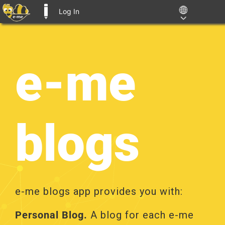
Log In
E-ME BLOGS
Skip
to
content
e-me
blogs
e-me blogs app provides you with:
Personal Blog.
A blog for each e-me