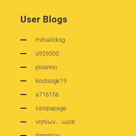
User Blogs
mihailidisg
a929300
pioanno
koutsogk19
a716156
vasipapage
νηπίων... ώρα!
damtsiou