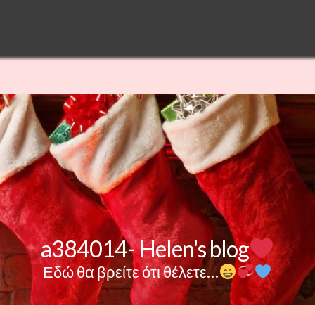
a384014- Helen's blog
Εδώ θα βρείτε ότι θέλετε…