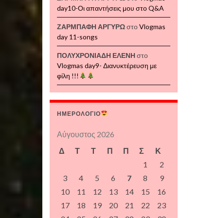
day10-Οι απαντήσεις μου στο Q&A
ΖΑΡΜΠΑΦΗ ΑΡΓΥΡΩ
στο
Vlogmas
day 11-songs
ΠΟΛΥΧΡΟΝΙΑΔΗ ΕΛΕΝΗ
στο
Vlogmas day9- Διανυκτέρευση με
φίλη !!!
ΗΜΕΡΟΛΟΓΙΟ
Αύγουστος 2026
Δ
Τ
Τ
Π
Π
Σ
Κ
1
2
3
4
5
6
7
8
9
10
11
12
13
14
15
16
17
18
19
20
21
22
23