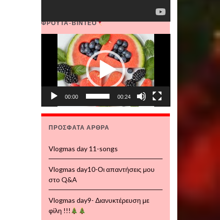
ΦΡΟΥΤΑ-ΒΙΝΤΕΟ
Πρόγραμμα
Αναπαραγωγής
Βίντεο
00:00
00:24
ΠΡΌΣΦΑΤΑ ΆΡΘΡΑ
Vlogmas day 11-songs
Vlogmas day10-Οι απαντήσεις μου
στο Q&A
Vlogmas day9- Διανυκτέρευση με
φίλη !!!