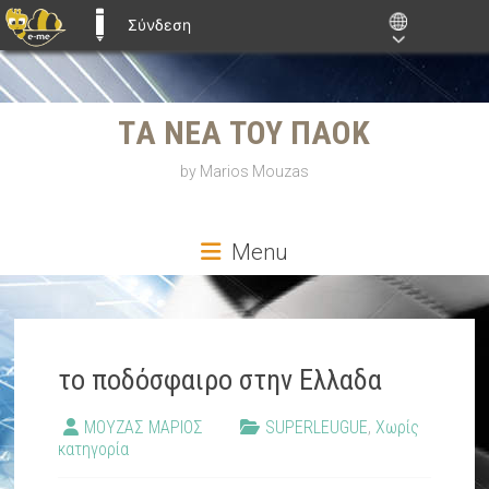
Σύνδεση
E-ME BLOGS
Skip
TΑ ΝΕΑ ΤΟΥ ΠΑΟΚ
to
content
by Marios Mouzas
Menu
το ποδόσφαιρο στην Ελλαδα
ΜΟΥΖΑΣ ΜΑΡΙΟΣ
SUPERLEUGUE
,
Χωρίς
κατηγορία