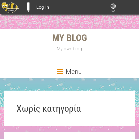
Log In
E-ME BLOGS
Skip
MY BLOG
to
content
My own blog
Menu
Χωρίς κατηγορία