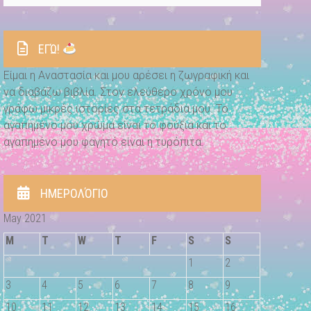
ΕΓΏ!
Είμαι η Αναστασία και μου αρέσει η ζωγραφική και
να διαβάζω βιβλία. Στον ελεύθερο χρόνο μου
γράφω μικρές ιστορίες στα τετράδια μου. Το
αγαπημένο μου χρώμα είναι το φούξια και το
αγαπημένο μου φαγητό είναι η τυρόπιτα.
ΗΜΕΡΟΛΌΓΙΟ
May 2021
M
T
W
T
F
S
S
1
2
3
4
5
6
7
8
9
10
11
12
13
14
15
16