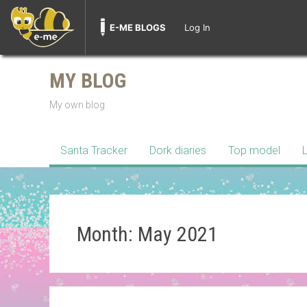
E-ME BLOGS
Log In
Skip
to
MY BLOG
content
My own blog
Santa Tracker
Dork diaries
Top model
Month:
May 2021