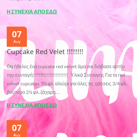
Η ΣΥΝΕΧΙΑ ΑΠΟ ΕΔΩ
07
Αυγ
Cupcake Red Velet !!!!!!!!!
Θα ήθελες ένα cupcake red velvet άμα ναι διάβασε αυτήν
την συνταγή!!!!!!!!!!!!!!!!!!!!!!! Υλικά Συνταγής Για τα red
velvet cupcakes 3½ φλ. αλεύρι για όλες τις χρήσεις 3/4 φλ.
βούτυρο 2¼ φλ. ζάχαρη…
Η ΣΥΝΕΧΙΑ ΑΠΟ ΕΔΩ
07
Αυγ