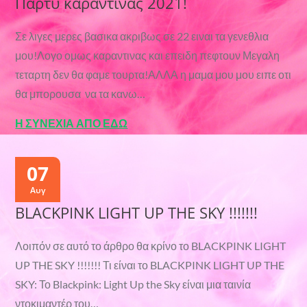
Παρτυ καραντινας 2021!
Σε λιγες μερες βασικα ακριβως σε 22 ειναι τα γενεθλια
μου!Λογο ομως καραντινας και επειδη πεφτουν Μεγαλη
τεταρτη δεν θα φαμε τουρτα!ΑΛΛΑ η μαμα μου μου ειπε οτι
θα μπορουσα να τα κανω…
Η ΣΥΝΕΧΙΑ ΑΠΟ ΕΔΩ
07
Αυγ
BLACKPINK LIGHT UP THE SKY !!!!!!!
Λοιπόν σε αυτό το άρθρο θα κρίνο το BLACKPINK LIGHT
UP THE SKY !!!!!!! Τι είναι το BLACKPINK LIGHT UP THE
SKY: Το Blackpink: Light Up the Sky είναι μια ταινία
ντοκιμαντέρ του…