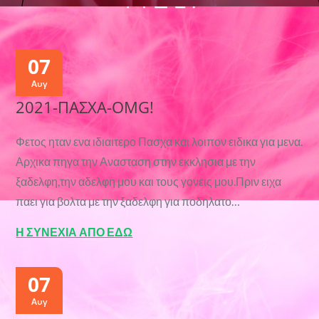
07
Αυγ
2021-ΠΑΣΧΑ-OMG!
Φετος ηταν ενα ιδιαιτερο Πασχα και λοιπον ειδικα για μενα.
Αρχικα πηγα την Ανασταση στην εκκλησια με την
ξαδελφη,την αδελφη μου και τους γονεις μου.Πριν ειχα
παει για βολτα με την ξαδελφη για ποδηλατο…
Η ΣΥΝΕΧΙΑ ΑΠΟ ΕΔΩ
07
Αυγ