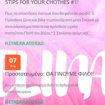
5TIPS FOR YOUR CHOTHES #1!
Πως να αποκτήσεις ένα look που θα φαίνεται ακριβό 1.
Πρόσθεσε ζώνη και βάλε τη μπλούζα από μέσα Στόλισε με
σκουλάρικια,μια τσάντα και πρόσθεσε ωραια
παπούτσια.Ποσό του βάζεις? 2. Στολίσου ακόμη και…
Η ΣΥΝΕΧΙΑ ΑΠΟ ΕΔΩ
07
Αυγ
Πρoστατευμένο: ΘΑ ΓΙΝΟΥΜΕ ΦΙΛΟΙ!
Δεν υπάρχει απόσπασμα διότι το άρθρο είναι
προστατευμένο.
Η ΣΥΝΕΧΙΑ ΑΠΟ ΕΔΩ