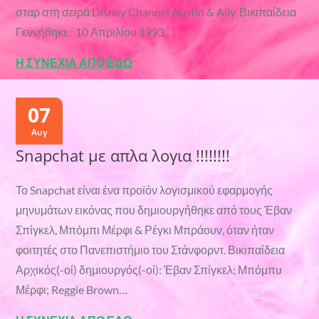
σταρ στη σειρά Disney Channel Austin & Ally. Βικιπαίδεια
Γεννήθηκε : 10 Απριλίου 1993…
Η ΣΥΝΕΧΙΑ ΑΠΟ ΕΔΩ
07
Αυγ
Snapchat με απλα λογια !!!!!!!!
Το Snapchat είναι ένα προϊόν λογισμικού εφαρμογής
μηνυμάτων εικόνας που δημιουργήθηκε από τους Έβαν
Σπίγκελ, Μπόμπι Μέρφι & Ρέγκι Μπράουν, όταν ήταν
φοιτητές στο Πανεπιστήμιο του Στάνφορντ. Βικιπαίδεια
Αρχικός(-οί) δημιουργός(-οί): Έβαν Σπίγκελ; Μπόμπυ
Μέρφι; Reggie Brown…