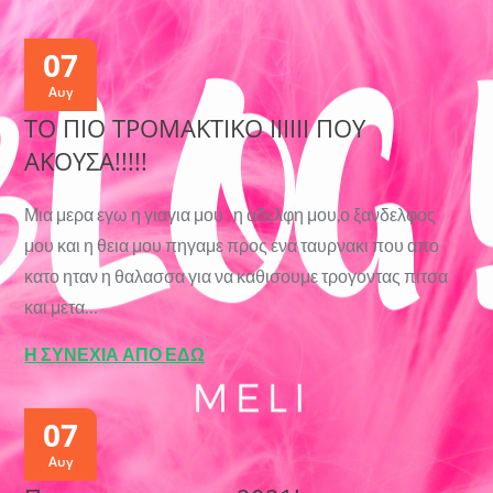
07
Αυγ
ΤΟ ΠΙΟ ΤΡΟΜΑΚΤΙΚΟ ΙΙΙΙΙΙ ΠΟΥ
ΑΚΟΥΣΑ!!!!!
Μια μερα εγω η γιαγια μου , η αδελφη μου,ο ξανδελφος
μου και η θεια μου πηγαμε προς ενα ταυρνακι που απο
κατο ηταν η θαλασσα για να καθισουμε τρογοντας πιτσα
και μετα…
Η ΣΥΝΕΧΙΑ ΑΠΟ ΕΔΩ
07
Αυγ