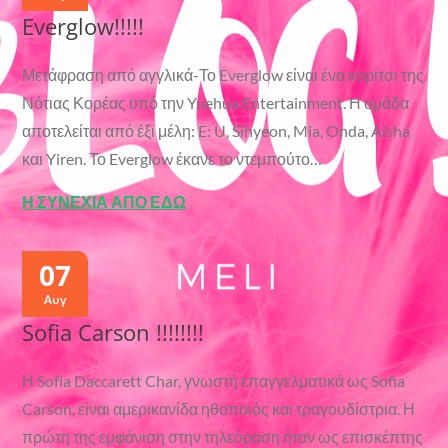
Everglow!!!!!
Μετάφραση από αγγλικά-Το Everglow είναι ένα κορίτσι της
Νότιας Κορέας υπό την Yuehua Entertainment. Η ομάδα
αποτελείται από έξι μέλη: E: U, Sihyeon, Mia, Onda, Aisha
και Yiren. Το Everglow έκανε το ντεμπούτο…
Η ΣΥΝΕΧΙΑ ΑΠΟ ΕΔΩ
07
Αυγ
Sofia Carson !!!!!!!!
Η Sofía Daccarett Char, γνωστή επαγγελματικά ως Sofia
Carson, είναι αμερικανίδα ηθοποιός και τραγουδίστρια. Η
πρώτη της εμφάνιση στην τηλεόραση ήταν ως επισκέπτης