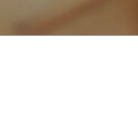
Αναζήτηση
νατσ
για:
ΠΡΌΣΦΑΤΑ ΆΡΘΡ