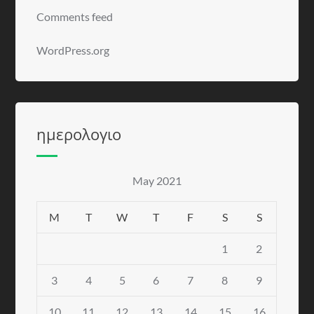
Comments feed
WordPress.org
ημερολογιο
May 2021
M
T
W
T
F
S
S
1
2
3
4
5
6
7
8
9
10
11
12
13
14
15
16