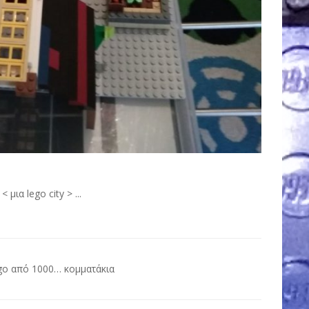
μια lego city > ...
st
ego από 1000… κομματάκια
vigation