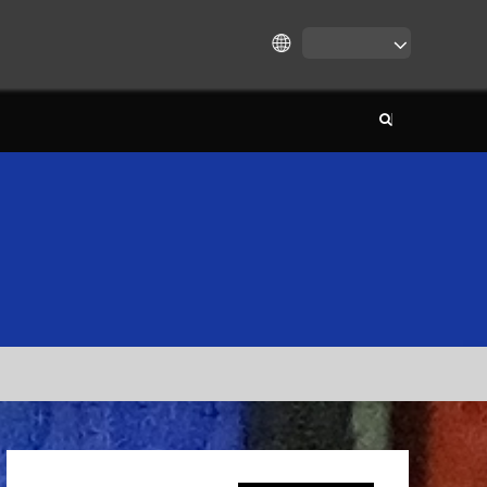
κομματάκια