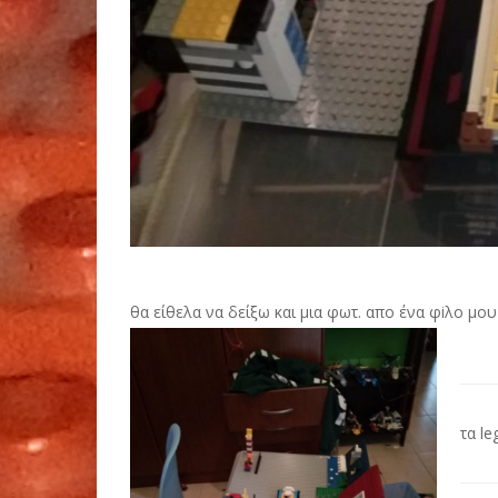
θα είθελα να δείξω και μια φωτ. απο ένα φiλο μου < 
Po
τα l
na