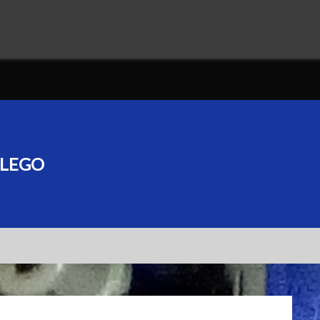
τα lego από 1000… 
 LEGO