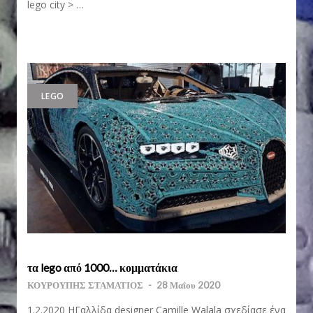
lego city > …
LEGO
τα lego από 1000… κομματάκια
ΚΟΥΡΟΥΠΗΣ ΣΤΑΜΑΤΙΟΣ
-
28 Μαΐου 2020
1.2.2020 ΗΓαλλίδα designer Camille Walala σχεδίασε ένα