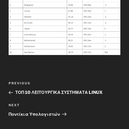
Post
Previous
PREVIOUS
navigation
Post
ΤΟΠ 10 ΛΕΙΤΟΥΡΓΙΚΑ ΣΥΣΤΗΜΑΤΑ LINUX
Next
NEXT
Post
Ποντίκια Υπολογιστών