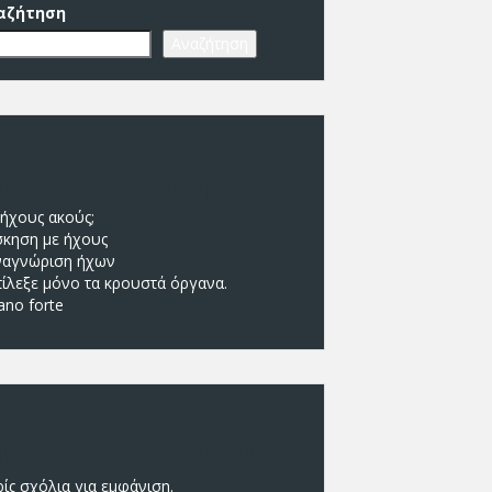
αζήτηση
Αναζήτηση
ρόσφατα άρθρα
 ήχους ακούς;
σκηση με ήχους
ναγνώριση ήχων
πίλεξε μόνο τα κρουστά όργανα.
ano forte
ρόσφατα σχόλια
ίς σχόλια για εμφάνιση.