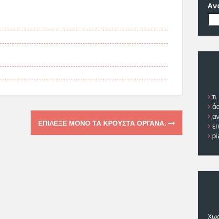
Αν
Π
τι
ά
α
ΕΠΊΛΕΞΕ ΜΌΝΟ ΤΑ ΚΡΟΥΣΤΆ ΌΡΓΑΝΑ.
ε
pi
Π
Χωρ