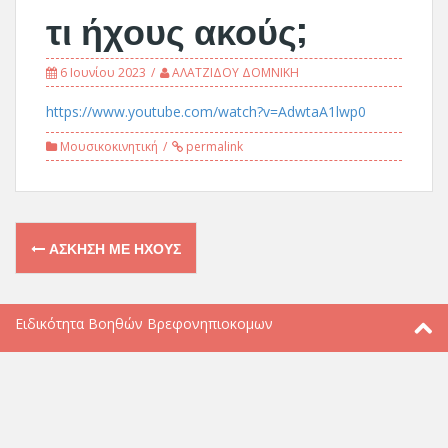
τι ήχους ακούς;
6 Ιουνίου 2023
ΑΛΑΤΖΙΔΟΥ ΔΟΜΝΙΚΗ
https://www.youtube.com/watch?v=AdwtaA1lwp0
Μουσικοκινητική
permalink
Post
ΆΣΚΗΣΗ ΜΕ ΉΧΟΥΣ
navigation
Ειδικότητα Βοηθών Βρεφονηπιοκομων