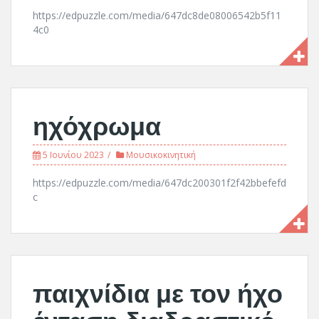
https://edpuzzle.com/media/647dc8de08006542b5f11
4c0
ηχόχρωμα
5 Ιουνίου 2023
Μουσικοκινητική
https://edpuzzle.com/media/647dc200301f2f42bbefefd
c
παιχνίδια με τον ήχο
ένταση διαδραστικό