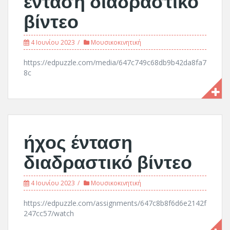
βίντεο
4 Ιουνίου 2023
Μουσικοκινητική
https://edpuzzle.com/media/647c749c68db9b42da8fa7
8c
ήχος ένταση
διαδραστικό βίντεο
4 Ιουνίου 2023
Μουσικοκινητική
https://edpuzzle.com/assignments/647c8b8f6d6e2142f
247cc57/watch