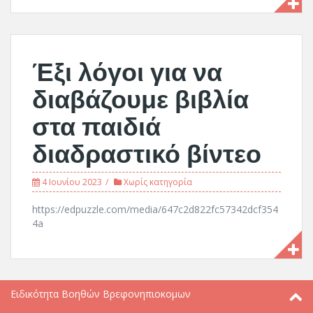
Έξι λόγοι για να
διαβάζουμε βιβλία
στα παιδιά
διαδραστικό βίντεο
4 Ιουνίου 2023
Χωρίς κατηγορία
https://edpuzzle.com/media/647c2d822fc57342dcf354
4a
Ειδικότητα Βοηθών Βρεφονηπιοκομων