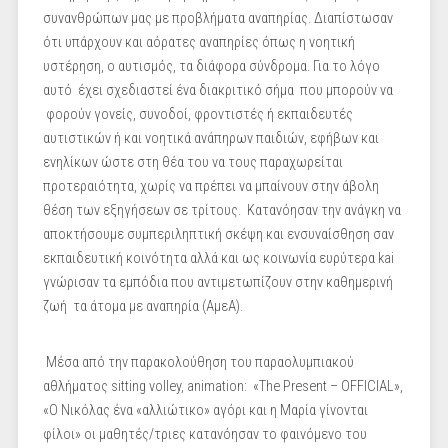
συνανθρώπων μας με προβλήματα αναπηρίας. Διαπίστωσαν
ότι υπάρχουν και αόρατες αναπηρίες όπως η νοητική
υστέρηση, ο αυτισμός, τα διάφορα σύνδρομα. Για το λόγο
αυτό έχει σχεδιαστεί ένα διακριτικό σήμα που μπορούν να
φορούν γονείς, συνοδοί, φροντιστές ή εκπαιδευτές
αυτιστικών ή και νοητικά ανάπηρων παιδιών, εφήβων και
ενηλίκων ώστε στη θέα του να τους παραχωρείται
προτεραιότητα, χωρίς να πρέπει να μπαίνουν στην άβολη
θέση των εξηγήσεων σε τρίτους. Κατανόησαν την ανάγκη να
αποκτήσουμε συμπεριληπτική σκέψη και ενσυναίσθηση σαν
εκπαιδευτική κοινότητα αλλά και ως κοινωνία ευρύτερα kai
γνώρισαν τα εμπόδια που αντιμετωπίζουν στην καθημερινή
ζωή τα άτομα με αναπηρία (ΑμεΑ).
Μέσα από την παρακολούθηση του παραολυμπιακού
αθλήματος sitting volley, animation: «The Present – OFFICIAL»,
«O Νικόλας ένα «αλλιώτικο» αγόρι και η Μαρία γίνονται
φίλοι» οι μαθητές/τριες κατανόησαν το φαινόμενο του