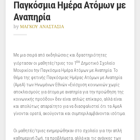
Παγκόσμια Ημέρα Ατόμων με
Αναπηρία
by
ΜΑΓΚΟΥ ΑΝΑΣΤΑΣΙΑ
Με μια σειρά από εκδηλώσεις και δραστηριότητες
ου
γιόρτασαν οι μαθητές/τριες του 1
Δημοτικό Σχολείο
Μουρικίου t
ην Παγκόσμια Ημέρα Ατόμων με Αναπηρία. Το
θέμα της φετινής Παγκόσμιας Ημέρας Ατόμων με Αναπηρία
(ΑμεΑ) των Ηνωμένων Εθνών «Ενίσχυση κοινωνιών χωρίς
αποκλεισμούς για άτομα με αναπηρία για την προώθηση της
κοινωνικής προόδου» δεν είναι απλώς επίκαιρο, αλλά είναι
και απολύτως απαραίτητο για να διασφαλιστεί ότι τα ΑμεΑ
γίνονται ορατά, ακούγονται και συμπεριλαμβάνονται ισότιμα.
Οι μαθητές/τριες ενημερώθηκαν στο σχολείο για την απλή
καθημερινή ζωή, τα προβλήματα, αλλά και τις ανάγκες των