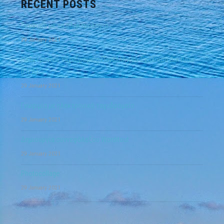
RECENT POSTS
Γνωριμία με το πληκτρολόγιο
29 January 2021
Ηλεκτρονικό ταχυδρομείο Πανελλήνιου Σχολικού Δικτύου
(ΠΣΔ)
29 January 2021
Γνωριμία με ηλεκτρονικό ταχυδρομείο
29 January 2021
Δημιουργία συννεφόλεξου.Worditout
29 January 2021
Photocollage
29 January 2021