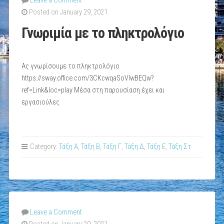
Leave a Comment
Posted on January 29, 2021
Γνωριμία με το πληκτρολόγιο
Aς γνωρίσουμε το πληκτρολόγιο
https://sway.office.com/3CKcwqaSoVlwBEQw?
ref=Link&loc=play Μέσα στη παρουσίαση έχει και
εργασιούλες
Category:
Τάξη Α
,
Τάξη Β
,
Τάξη Γ
,
Τάξη Δ
,
Τάξη Ε
,
Τάξη Στ
Leave a Comment