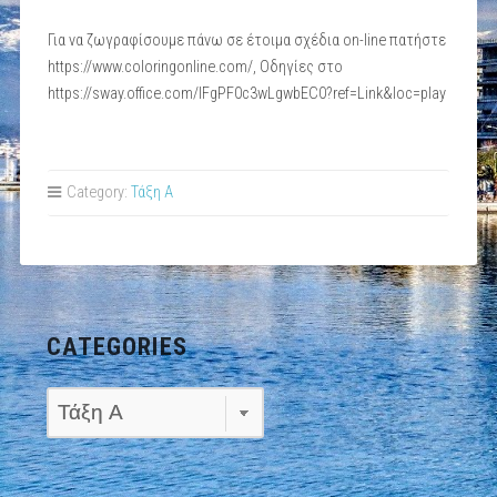
Για να ζωγραφίσουμε πάνω σε έτοιμα σχέδια on-line πατήστε
https://www.coloringonline.com/, Οδηγίες στο
https://sway.office.com/lFgPF0c3wLgwbEC0?ref=Link&loc=play
Category:
Τάξη Α
CATEGORIES
Categories