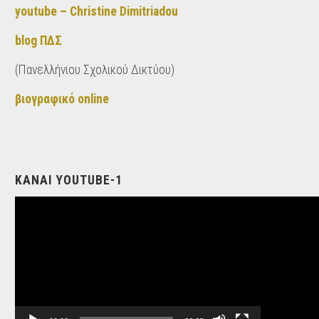
youtube – Christine Dimitriadou
blog ΠΔΣ
(Πανελλήνιου Σχολικού Δικτύου)
βιογραφικό online
ΚΑΝΑΙ YOUTUBE-1
Video
Player