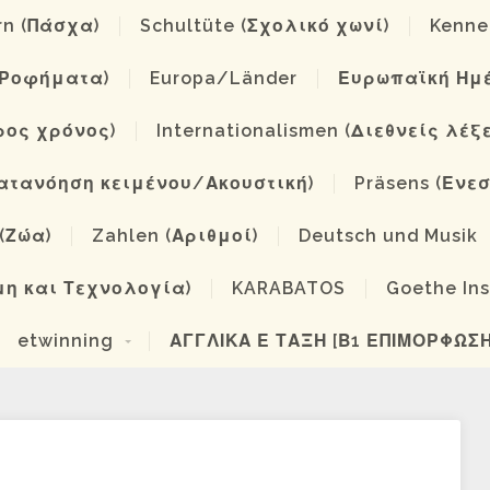
rn (Πάσχα)
Schultüte (Σχολικό χωνί)
Kenne
/Ροφήματα)
Europa/Länder
Ευρωπαϊκή Ημ
ερος χρόνος)
Internationalismen (Διεθνείς λέξε
ατανόηση κειμένου/Ακουστική)
Präsens (Ενε
 (Ζώα)
Zahlen (Αριθμοί)
Deutsch und Musik
μη και Τεχνολογία)
KARABATOS
Goethe Ins
etwinning
ΑΓΓΛΙΚΑ Ε ΤΑΞΗ [Β1 ΕΠΙΜΟΡΦΩΣΗ