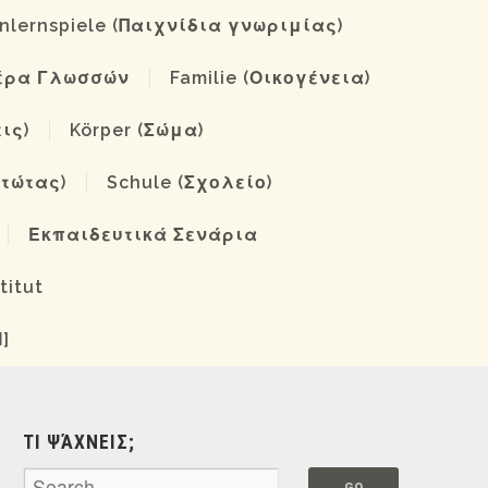
nlernspiele (Παιχνίδια γνωριμίας)
έρα Γλωσσών
Familie (Οικογένεια)
ις)
Körper (Σώμα)
στώτας)
Schule (Σχολείο)
Εκπαιδευτικά Σενάρια
titut
]
ΤΙ ΨΆΧΝΕΙΣ;