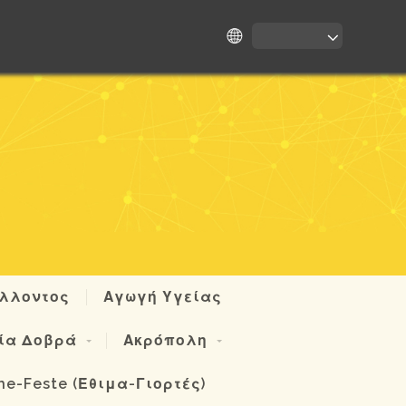
άλλοντος
Αγωγή Υγείας
ία Δοβρά
Ακρόπολη
he-Feste (Έθιμα-Γιορτές)